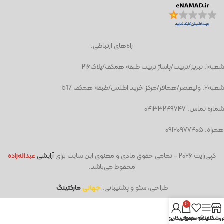
راه‌های ارتباطی:
شعبه١: تبریز/تربیت/پاساژ تربیت طبقه همکف/پلاک۲۱۶
شعبه٢: ولیعصر/همافر/مرکز خرید اطلس/طبقه همکف b17
شماره تماس: ۰۴۱۳۳۲۴۹۷۴۷
همراه: ۰۹۱۲۰۹۷۷۴۰۵
کپی‌رایت
۲۰۲۶ – تمامی حقوق مادی و معنوی این سایت برای
آرایشی
عبد
اله‌زاده
محفوظ می‌باشد.
طراحی، سئو و پشتیبانی:
جهانی
مارکتینگ
0
روشگاه
سایدبار
علاقه مندی
سبد خرید
حساب کاربری من