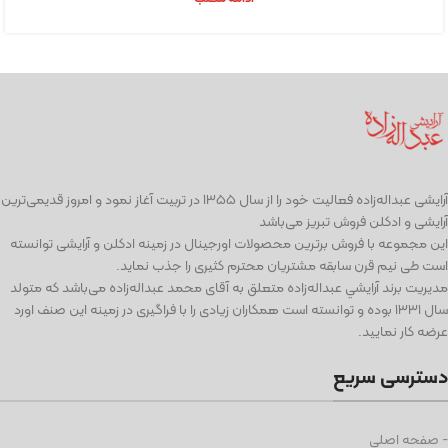
آرايشی عبداله‌زاده فعاليت خود را از سال ۱۳۵۵ در تربیت آغاز نمود و امروز قدیمی‌ترین
آرایشی و ادكلن فروش تبریز می‌باشد
این مجموعه با فروش برترین محصولات اورجینال در زمینه ادكلن و آرایشی توانسته
است طی نيم قرن سابقه مشتریان محترم كثیری را جذب نمايد.
مديريت برند آرايشي عبداله‌زاده متعلق به آقای محمد عبداله‌زاده می‌باشد كه متولد
سال ١٣٣١ بوده و توانسته است همكاران زيادی را با فراگيری در زمينه اين صنف اورد
عرضه كار نماييد.
دسترسی سریع
- صفحه اصلی