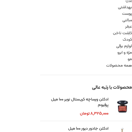
بدن
بهداشتی
پوست
سالنی
عطر
کاشت ناخن
کودک
لوازم برقی
مژه و ابرو
مو
همه محصولات
محصولات با رتبه عالی
ادکلن ورساچه کریستال نویر ۱۰۰ میل
پرفیوم
۸,۳۲۵,۰۰۰
تومان
ادکلن جادور دیور ۱۰۰ میل