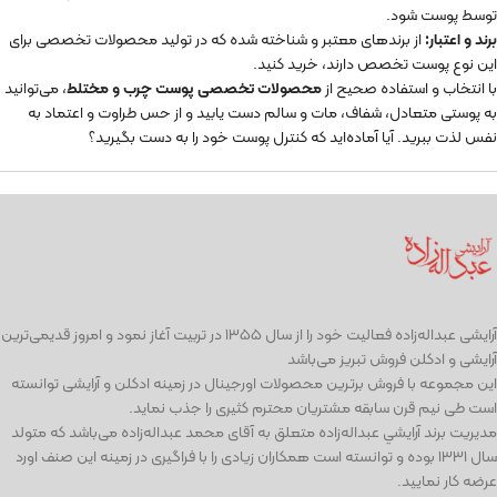
توسط پوست شود.
برند و اعتبار:
از برندهای معتبر و شناخته شده که در تولید محصولات تخصصی برای
این نوع پوست تخصص دارند، خرید کنید.
با انتخاب و استفاده صحیح از
محصولات تخصصی پوست چرب و مختلط
، می‌توانید
به پوستی متعادل، شفاف، مات و سالم دست یابید و از حس طراوت و اعتماد به
نفس لذت ببرید. آیا آماده‌اید که کنترل پوست خود را به دست بگیرید؟
آرايشی عبداله‌زاده فعاليت خود را از سال ۱۳۵۵ در تربیت آغاز نمود و امروز قدیمی‌ترین
آرایشی و ادكلن فروش تبریز می‌باشد
این مجموعه با فروش برترین محصولات اورجینال در زمینه ادكلن و آرایشی توانسته
است طی نيم قرن سابقه مشتریان محترم كثیری را جذب نمايد.
مديريت برند آرايشي عبداله‌زاده متعلق به آقای محمد عبداله‌زاده می‌باشد كه متولد
سال ١٣٣١ بوده و توانسته است همكاران زيادی را با فراگيری در زمينه اين صنف اورد
عرضه كار نماييد.