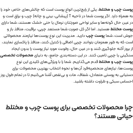
پوست چرب و مختلط
، یکی از رایج‌ترین انواع پوست است که چالش‌های خاص خود را
به همراه دارد. اگر پوست شما در ناحیه T (پیشانی، بینی و چانه) چرب و براق است و
در عین حال گونه‌ها و سایر نواحی صورتتان نرمال یا حتی خشک هستند، شما دارای
پوست مختلط
هستید. اما اگر کل صورت شما مستعد چربی، براقیت، منافذ باز و
جوش است، شما
پوست چرب
دارید. مدیریت این نوع پوست‌ها نیازمند محصولاتی
است که به طور همزمان بتوانند چربی اضافی را کنترل کنند، منافذ را پاکسازی نمایند،
از بروز آکنه جلوگیری کنند و در عین حال، رطوبت مورد نیاز پوست را بدون ایجاد
سنگینی یا چربی تامین کنند. در این دسته‌بندی جامع، به دنیای
محصولات تخصصی
پوست چرب و مختلط
قدم می‌گذاریم. شما را با ویژگی‌های کلیدی این نوع
پوست‌ها، نیازهای منحصربه‌فرد آن‌ها و نحوه انتخاب بهترین محصولات برای
دستیابی به پوستی متعادل، شفاف، مات و بی‌نقص آشنا می‌کنیم تا در تمام طول روز
احساس سبکی و طراوت داشته باشید.
چرا محصولات تخصصی برای پوست چرب و مختلط
حیاتی هستند؟