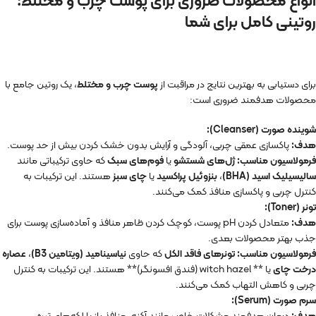
انواع محصولات ضروری برای پوست چرب و مختلط:
روتینی کامل برای شما
برای دستیابی به بهترین نتایج در مراقبت از
پوست چرب و مختلط
، یک روتین جامع با
محصولات هدفمند ضروری است:
شوینده صورت (Cleanser):
هدف:
پاکسازی عمقی چربی، آلودگی و آرایش بدون خشک کردن بیش از حد پوست.
فرمولاسیون مناسب:
ژل‌های شستشو
یا
فوم‌های سبک
که حاوی ترکیباتی مانند
سالیسیلیک اسید (BHA)
،
بنزوئیل پراکسید
یا
چای سبز
هستند. این ترکیبات به
کنترل چربی و پاکسازی منافذ کمک می‌کنند.
تونر (Toner):
هدف:
متعادل کردن pH پوست، کوچک کردن ظاهر منافذ و آماده‌سازی پوست برای
جذب بهتر محصولات بعدی.
فرمولاسیون مناسب:
تونرهای فاقد الکل
که حاوی
نیاسینامید (ویتامین B3)
،
عصاره
درخت چای
یا ** witch hazel (فندق افسونگر)** هستند. این ترکیبات به کنترل
چربی و کاهش التهاب کمک می‌کنند.
سرم صورت (Serum):
هدف:
درمان هدفمند مشکلات خاص مانند آکنه، منافذ باز یا لکه‌های تیره.