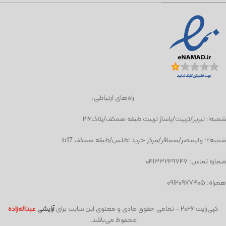
راه‌های ارتباطی:
شعبه١: تبریز/تربیت/پاساژ تربیت طبقه همکف/پلاک۲۱۶
شعبه٢: ولیعصر/همافر/مرکز خرید اطلس/طبقه همکف b17
شماره تماس: ۰۴۱۳۳۲۴۹۷۴۷
همراه: ۰۹۱۲۰۹۷۷۴۰۵
کپی‌رایت
۲۰۲۶ – تمامی حقوق مادی و معنوی این سایت برای
آرایشی
عبد
اله‌زاده
محفوظ می‌باشد.