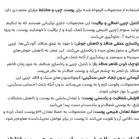
استفاده از محصولات فرموله شده برای
پوست چرب و مختلط
مزایای متعددی دارد:
کنترل چربی اضافی و براقیت:
این محصولات حاوی ترکیباتی هستند که به تنظیم
تولید سبوم (چربی طبیعی پوست) کمک کرده و از براقیت ناخوشایند پوست، به ویژه
در ناحیه T، جلوگیری می‌کنند.
پاکسازی عمقی منافذ و کاهش جوش:
با نفوذ به عمق منافذ، آلودگی‌ها، چربی
اضافی و سلول‌های مرده را پاکسازی می‌کنند. این عمل به کاهش جوش‌های
سرسیاه و سرسفید و پیشگیری از آکنه کمک می‌کند.
کوچک کردن ظاهر منافذ باز:
با کنترل چربی و پاکسازی منظم، به مرور زمان ظاهر
منافذ باز کمتر به چشم می‌آید و پوست صاف‌تر به نظر می‌رسد.
آبرسانی بدون ایجاد حس سنگینی:
فرمولاسیون‌های سبک و فاقد چربی این
محصولات، رطوبت لازم را به پوست می‌رسانند بدون آنکه باعث احساس سنگینی،
چربی یا بروز جوش شوند.
افزایش شفافیت و یکدستی پوست:
با تعادل‌بخشی به پوست و کاهش مشکلات
رایج، به پوستی شفاف‌تر و یکدست‌تر دست پیدا می‌کنید.
حفظ تعادل طبیعی پوست:
این محصولات به حفظ تعادل pH پوست کمک کرده و
سد دفاعی آن را تقویت می‌کنند تا پوست در برابر عوامل تحریک‌کننده مقاوم‌تر شود.