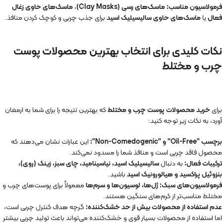
فرمولاسیون مناسب:
ماسک‌های رسی (Clay Masks)
،
ماسک‌های حاوی زغال
فعال
یا
ماسک‌های حاوی سالیسیلیک اسید
برای جذب چربی و کوچک کردن منافذ.
نکات کلیدی برای انتخاب بهترین محصولات پوست
چرب و مختلط
برای
خرید محصولات پوست چرب و مختلط
که بهترین نتیجه را برای شما به ارمغان
آورد، به نکات زیر توجه کنید:
برچسب "Oil-Free" و "Non-Comedogenic":
این عبارات نشان می‌دهند که
محصول فاقد چربی است و منافذ شما را مسدود نمی‌کند.
ترکیبات فعال:
به دنبال
سالیسیلیک اسید، نیاسینامید، چای سبز، زینک (روی)،
بنزوئیل پراکسید و هیالورونیک اسید
باشید.
فرمولاسیون‌های سبک:
ژل‌ها، لوسیون‌ها و سرم‌ها
معمولاً برای پوست‌های چرب و
مختلط مناسب‌تر از کرم‌های سنگین هستند.
عدم استفاده از محصولات بیش از حد خشک‌کننده:
گرچه هدف کنترل چربی است،
اما استفاده از محصولات بسیار قوی و خشک‌کننده می‌تواند باعث تولید چربی بیشتر