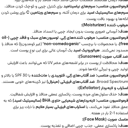
فرمولاسیون مناسب:
سرم‌های نیاسینامید
برای کنترل چربی و کوچک کردن منافذ،
سرم‌های سالیسیلیک اسید
برای درمان آکنه، و
سرم‌های ویتامین C
برای روشن کردن
لکه‌ها و بهبود بافت پوست.
مرطوب کننده (Moisturizer):
هدف:
آبرسانی ضروری پوست بدون ایجاد چربی یا انسداد منافذ.
فرمولاسیون مناسب:
مرطوب کننده‌های ژلی
،
لوسیون‌های سبک و فاقد چربی (oil-
free)
، یا محصولات با برچسب "
non-comedogenic
" (غیر کومدون‌زا) که منافذ را
مسدود نمی‌کنند.
هیالورونیک اسید
یک آبرسان عالی برای این نوع پوست است.
ضد آفتاب صورت (Sunscreen):
هدف:
محافظت از پوست در برابر اشعه‌های مضر UV که می‌توانند باعث افزایش
تولید چربی و تیرگی لکه‌ها شوند.
فرمولاسیون مناسب:
ضد آفتاب‌های ژلی
،
فلوییدی
یا
مات‌کننده
با SPF 30 یا بالاتر و
Broad Spectrum.
ضد آفتاب‌های فیزیکی (مینرال)
نیز گزینه‌های خوبی هستند.
اسکراب و لایه‌بردار (Exfoliator):
هدف:
حذف سلول‌های مرده پوست، پاکسازی عمقی منافذ و افزایش شفافیت.
فرمولاسیون مناسب:
لایه‌بردارهای شیمیایی حاوی BHA (سالیسیلیک اسید)
که به
عمق منافذ نفوذ می‌کنند، یا
اسکراب‌های فیزیکی بسیار ملایم
با ذرات ریز برای
استفاده 1-2 بار در هفته.
ماسک صورت (Face Mask):
هدف:
پاکسازی عمقی، جذب چربی اضافی و تغذیه پوست.