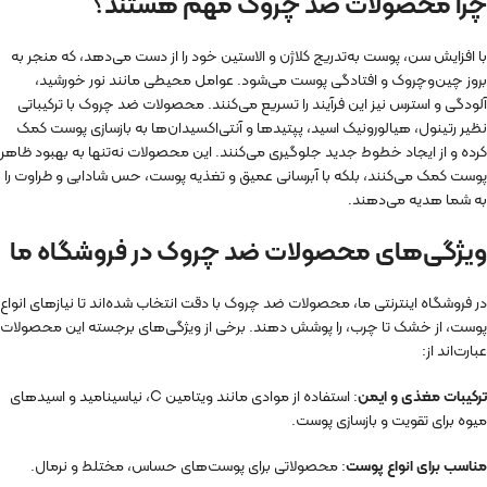
چرا محصولات ضد چروک مهم هستند؟
با افزایش سن، پوست به‌تدریج کلاژن و الاستین خود را از دست می‌دهد، که منجر به
بروز چین‌وچروک و افتادگی پوست می‌شود. عوامل محیطی مانند نور خورشید،
آلودگی و استرس نیز این فرآیند را تسریع می‌کنند. محصولات ضد چروک با ترکیباتی
نظیر رتینول، هیالورونیک اسید، پپتیدها و آنتی‌اکسیدان‌ها به بازسازی پوست کمک
کرده و از ایجاد خطوط جدید جلوگیری می‌کنند. این محصولات نه‌تنها به بهبود ظاهر
پوست کمک می‌کنند، بلکه با آبرسانی عمیق و تغذیه پوست، حس شادابی و طراوت را
به شما هدیه می‌دهند.
ویژگی‌های محصولات ضد چروک در فروشگاه ما
در فروشگاه اینترنتی ما، محصولات ضد چروک با دقت انتخاب شده‌اند تا نیازهای انواع
پوست، از خشک تا چرب، را پوشش دهند. برخی از ویژگی‌های برجسته این محصولات
عبارت‌اند از:
ترکیبات مغذی و ایمن
: استفاده از موادی مانند ویتامین C، نیاسینامید و اسیدهای
میوه برای تقویت و بازسازی پوست.
مناسب برای انواع پوست
: محصولاتی برای پوست‌های حساس، مختلط و نرمال.