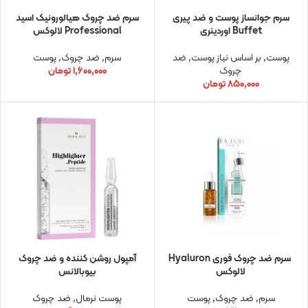
سرم جوانساز پوست و ضد پیری
سرم ضد چروک هیالورونیک اسید
Buffet اوردینری
Professional لالوکس
پوست
,
بر اساس نیاز پوست
,
ضد
سرم
,
ضد چروک
,
پوست
چروک
۱,۶۰۰,۰۰۰
تومان
۸۵۰,۰۰۰
تومان
سرم ضد چروک فوری Hyaluron
آمپول روشن کننده و ضد چروک
لالوکس
بیوبالانس
سرم
,
ضد چروک
,
پوست
پوست نرمال
,
ضد چروک