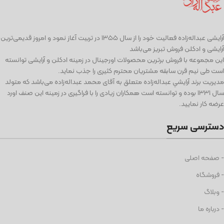
آرايشی عبداله‌زاده فعاليت خود را از سال ۱۳۵۵ در تربیت آغاز نمود و امروز قدیمی‌ترین
آرایشی و ادكلن فروش تبریز می‌باشد
این مجموعه با فروش برترین محصولات اورجینال در زمینه ادكلن و آرایشی توانسته
است طی نيم قرن سابقه مشتریان محترم كثیری را جذب نمايد.
مديريت برند آرايشي عبداله‌زاده متعلق به آقای محمد عبداله‌زاده می‌باشد كه متولد
سال ١٣٣١ بوده و توانسته است همكاران زيادی را با فراگيری در زمينه اين صنف اورد
عرضه كار نماييد.
دسترسی سریع
- صفحه اصلی
- فروشگاه
- وبلاگ
- درباره ما