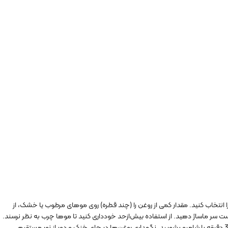
ا انتخاب کنید. مقدار کمی از روغن را (چند قطره) روی موهای مرطوب یا خشک، از
ست سر ماساژ دهید. از استفاده بیش‌ازحد خودداری کنید تا موها چرب به نظر نرسند.
برای موهای خیلی خشک، می‌توانید روغن را به‌عنوان ماسک قبل از شستشو استفاده کنید و پس از 20-30 دقیقه با شامپو بشویید. نگهداری روغن‌ها در جای خنک و دور از نور مستقیم