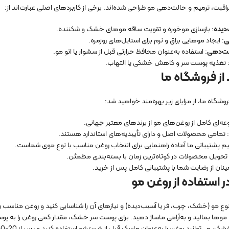
اقبت، ترمیم و حالت‌دهی مو طراحی شده‌اند. برخی از کاربردهای اصلی عبارت‌اند از:
دیده
: بازسازی موخوره و تقویت ساقه موهای خشک و شکننده.
ی
: ایجاد موهایی براق و نرم برای استایل‌های روزمره.
لت‌دهی
: استفاده به‌عنوان محافظ حرارتی قبل از سشوار یا اتو مو.
 تغذیه پوست سر و کاهش خشکی یا التهاب.
از فروشگاه ما
روشگاه ما، از مزایای زیر بهره‌مند خواهید شد:
ه‌ای کامل از روغن‌های مو از برندهای معتبر جهانی.
: تمامی محصولات اصل و دارای تأییدیه‌های استاندارد هستند.
تیم پشتیبانی ما آماده راهنمایی برای انتخاب روغن مناسب با نوع موی شماست.
 تحویل محصولات در کوتاه‌ترین زمان با بسته‌بندی مطمئن.
ینان از رضایت شما با پشتیبانی کامل پس از خرید.
 استفاده از روغن مو
نوع مو (خشک، چرب، فر یا آسیب‌دیده) و نیازهای آن را شناسایی کنید و روغن مناسب ر
موها بمالید و به‌آرامی ماساژ دهید. برای پوست سر خشک، مقدار کمی روغن را به پو