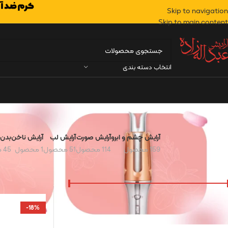
Skip to navigation
Skip to main content
انتخاب دسته بندی
آرایش چشم و ابرو
آرایش صورت
آرایش لب
آرایش ناخن
بدن
159 محصول
114 محصول
51 محصول
1 محصول
45 محصول
فیلتر براساس قیمت
خانه
مو
مراقبت مو
قيمت:
210,000 تومان
—
700,000 تومان
صافی
-18%