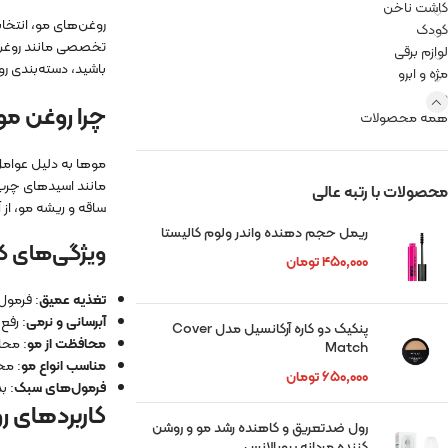
کاشت ناخن
روغن‌های مو، انتخا
کودک
تخصصی مانند روغن آ
لوازم برقی
باشید، دسته‌بندی ر
مژه و ابرو
مو
چرا روغن مو
همه محصولات
موها به دلیل عوامل
محصولات با رتبه عالی
ساقه و ریشه مو، از 
ریمل حجم دهنده واندر ولوم کالیستا
ویژگی‌های ک
۴۵۰,۰۰۰
تومان
تغذیه عمیق
: فرمول
آبرسانی و نرمی
: رفع
پنکیک دو کاره آرکانسیل مدل Cover
محافظت از مو
: محافظت
Match
مناسب انواع مو
: مح
۶۵۰,۰۰۰
تومان
فرمول‌های سبک
: ب
کاربردهای ر
رول ضدتعریق و کاهنده رشد مو و روشن
کننده مردانه بیوبالانس