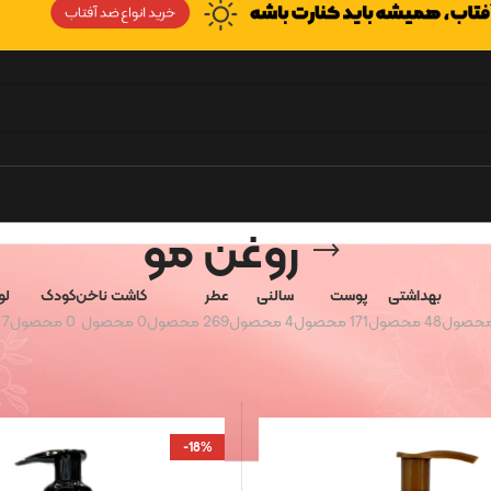
روغن مو
بهداشتی
پوست
سالنی
عطر
کاشت ناخن
کودک
لو
48 محصول
171 محصول
4 محصول
269 محصول
0 محصول
0 محصول
7 محصول
روغن مو
-18%