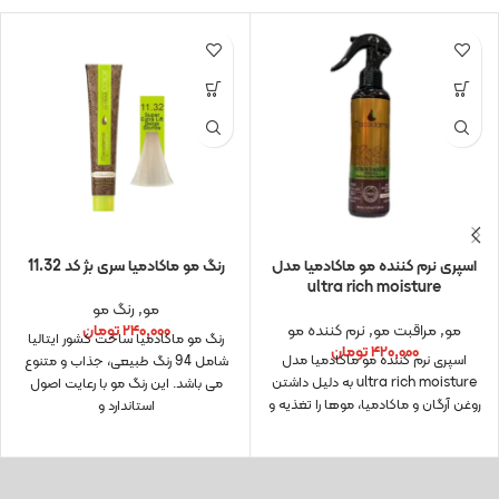
اسپری نرم کننده مو ماکادمیا مدل
رنگ مو ماکادمیا سری بژ کد 11.32
ultra rich moisture
مو
,
رنگ مو
مو
,
مراقبت مو
,
نرم کننده مو
۲۴۰,۰۰۰
تومان
رنگ مو ماکادمیا ساخت کشور ایتالیا
۴۲۰,۰۰۰
تومان
اسپری نرم کننده مو ماکادمیا مدل
شامل 94 رنگ طبیعی، جذاب و متنوع
ultra rich moisture به دلیل داشتن
می باشد. این رنگ مو با رعایت اصول
روغن آرگان و ماکادمیا، موها را تغذیه و
استاندارد و