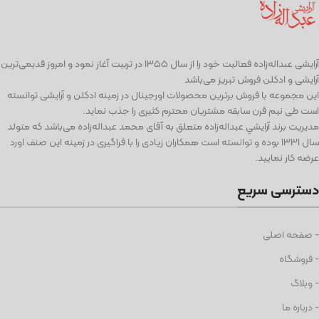
آرايشی عبداله‌زاده فعاليت خود را از سال ۱۳۵۵ در تربیت آغاز نمود و امروز قدیمی‌ترین
آرایشی و ادكلن فروش تبریز می‌باشد
این مجموعه با فروش برترین محصولات اورجینال در زمینه ادكلن و آرایشی توانسته
است طی نيم قرن سابقه مشتریان محترم كثیری را جذب نمايد.
مديريت برند آرايشي عبداله‌زاده متعلق به آقای محمد عبداله‌زاده می‌باشد كه متولد
سال ١٣٣١ بوده و توانسته است همكاران زيادی را با فراگيری در زمينه اين صنف اورد
عرضه كار نماييد.
دسترسی سریع
- صفحه اصلی
- فروشگاه
- وبلاگ
- درباره ما