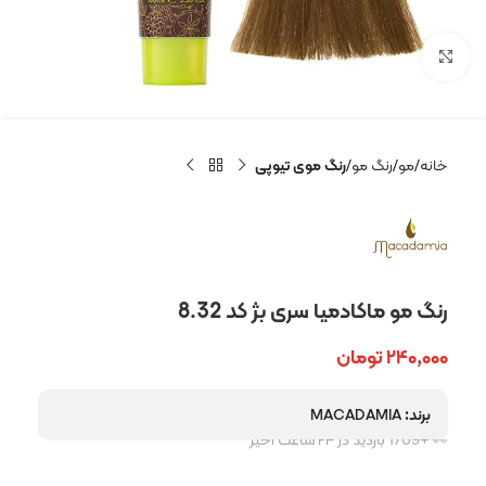
بزرگنمایی تصویر
خانه
مو
رنگ مو
رنگ موی تیوپی
رنگ مو ماکادمیا سری بژ کد 8.32
۲۴۰,۰۰۰
تومان
برند:
MACADAMIA
👀 +1709 بازدید در ۲۴ ساعت اخیر