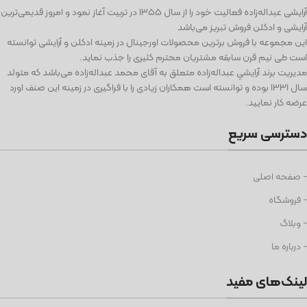
آرايشی عبداله‌زاده فعاليت خود را از سال ۱۳۵۵ در تربیت آغاز نمود و امروز قدیمی‌ترین
آرایشی و ادكلن فروش تبریز می‌باشد
این مجموعه با فروش برترین محصولات اورجینال در زمینه ادكلن و آرایشی توانسته
است طی نيم قرن سابقه مشتریان محترم كثیری را جذب نمايد.
مديريت برند آرايشي عبداله‌زاده متعلق به آقای محمد عبداله‌زاده می‌باشد كه متولد
سال ١٣٣١ بوده و توانسته است همكاران زيادی را با فراگيری در زمينه اين صنف اورد
عرضه كار نماييد.
دسترسی سریع
- صفحه اصلی
- فروشگاه
- وبلاگ
- درباره ما
لینک‌های مفید