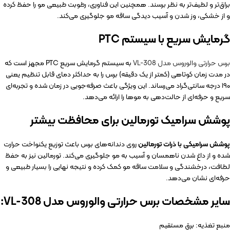
براق‌تر و لطیف‌تر به نظر برسند. همچنین این فناوری، رطوبت طبیعی مو را حفظ کرده
و از خشکی، وز شدن و آسیب دیدگی ساقه مو جلوگیری می‌کند.
گرمایش سریع با سیستم PTC
برس حرارتی والوروس مدل VL-308
به سیستم گرمایش سریع PTC مجهز است که
در مدت زمان کوتاهی (کمتر از یک دقیقه) برس را به حداکثر دمای قابل تنظیم یعنی
۱۹۰ درجه سانتی‌گراد می‌رساند. این ویژگی باعث صرفه‌جویی در زمان شده و تجربه‌ای
سریع و حرفه‌ای از حالت‌دهی به موها را ارائه می‌دهد.
پوشش سرامیک تورمالین برای محافظت بیشتر
پوشش سرامیکی با ذرات تورمالین
روی دندانه‌های برس باعث توزیع یکنواخت حرارت
شده و از داغ شدن ناهمسان و آسیب به مو جلوگیری می‌کند. تورمالین نیز به حفظ
لطافت، درخشندگی و سلامت ساقه مو کمک کرده و نتیجه نهایی را بسیار طبیعی و
حرفه‌ای نشان می‌دهد.
سایر مشخصات برس حرارتی والوروس مدل VL-308:
منبع تغذیه: برق مستقیم