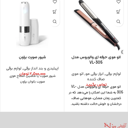
اتو موی حرفه ای والوروس مدل
شیور صورت براون
VL-305
اپیلیدی و بند انداز برقی
,
لوازم برقی
لوازم برقی
,
ابزار برقی مو
,
اتو موی
۲,۵۰۰,۰۰۰
تومان
شیور صورت یا ماشین اصلاح موی
صاف کننده
صورت بانوان براون
تماس بگیرید
اتو موی حرفه ای والوروس مدل VL-
305 به شما این امکان را می‌دهد که در
کمترین زمان ممکن، موهایی صاف،
درخشان و خوش‌حالت داشته باشید.