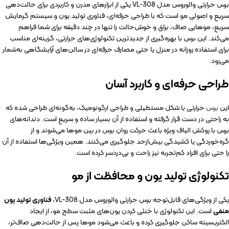
برس حرارتی والوروس مدل VL-308 یکی از ابزارهای مدرن و کاربردی برای حالت‌دهی
سریع و اصولی مو است که با طراحی حرفه‌ای، فناوری تولید یون و سیستم گرمایش
سریع، موهایی صاف، براق و خوش‌حالت را تنها در چند دقیقه برای شما فراهم
می‌کند. این برس با بهره‌گیری از جدیدترین تکنولوژی‌های حرارتی، گزینه‌ای مناسب
برای استفاده روزانه در منزل یا حتی مصارف حرفه‌ای در سالن‌های آرایشگاهی به‌شمار
می‌رود.
طراحی حرفه‌ای و کاربرد آسان
این
برس
حرارتی با شکل مستطیلی و طراحی ارگونومیک، به‌گونه‌ای طراحی شده که
به راحتی در دست قرار گرفته و استفاده از آن بسیار ساده و سریع است. دندانه‌های
برس با روکش الیاف ویژه باعث حرکت روان برس در بین موها می‌شوند و از
گره‌خوردگی یا کشیدگی بیش‌ازحد جلوگیری می‌کنند. همین ویژگی‌ها استفاده از آن
را حتی برای افراد کم‌تجربه نیز راحت و بی‌دردسر کرده است.
تکنولوژی تولید یون و محافظت از مو
یکی از ویژگی‌های قابل‌توجه برس حرارتی والوروس مدل VL-308،
فناوری تولید یون
منفی
است. این تکنولوژی با خنثی کردن یون‌های مثبت سطح مو، از ایجاد
الکتریسیته ساکن جلوگیری کرده و باعث می‌شود موها پس از حالت‌دهی صاف‌تر،