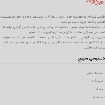
آرايشی عبداله‌زاده فعاليت خود را از سال ۱۳۵۵ در تربیت آغاز نمود و امروز قدیمی‌ترین
آرایشی و ادكلن فروش تبریز می‌باشد
این مجموعه با فروش برترین محصولات اورجینال در زمینه ادكلن و آرایشی توانسته
است طی نيم قرن سابقه مشتریان محترم كثیری را جذب نمايد.
مديريت برند آرايشي عبداله‌زاده متعلق به آقای محمد عبداله‌زاده می‌باشد كه متولد
سال ١٣٣١ بوده و توانسته است همكاران زيادی را با فراگيری در زمينه اين صنف اورد
عرضه كار نماييد.
دسترسی سریع
- صفحه اصلی
- فروشگاه
- وبلاگ
- درباره ما