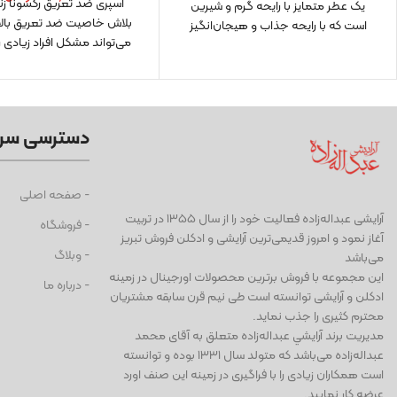
اسپری ضد تعریق رکسونا زن
یک عطر متمایز با رایحه گرم و شیرین
بلاش خاصیت ضد تعریق بالای
است که با رایحه جذاب و هیجان‌انگیز
می‌تواند مشکل افراد زیادی ر
دسترسی سر
- صفحه اصلی
آرايشی عبداله‌زاده فعاليت خود را از سال ۱۳۵۵ در تربیت
- فروشگاه
آغاز نمود و امروز قدیمی‌ترین آرایشی و ادكلن فروش تبریز
- وبلاگ
می‌باشد
این مجموعه با فروش برترین محصولات اورجینال در زمینه
- درباره ما
ادكلن و آرایشی توانسته است طی نيم قرن سابقه مشتریان
محترم كثیری را جذب نمايد.
مديريت برند آرايشي عبداله‌زاده متعلق به آقای محمد
عبداله‌زاده می‌باشد كه متولد سال ١٣٣١ بوده و توانسته
است همكاران زيادی را با فراگيری در زمينه اين صنف اورد
عرضه كار نماييد.