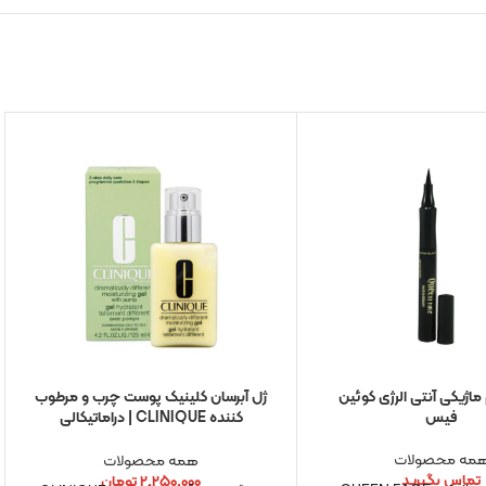
ژیکی آنتی الرژی کوئین
ژل آبرسان کلینیک پوست چرب و مرطوب
فیس
کننده CLINIQUE | دراماتیکالی
125میل اورجینال
مه محصولات
همه محصولات
تماس بگیرید
۲,۲۵۰,۰۰۰
تومان