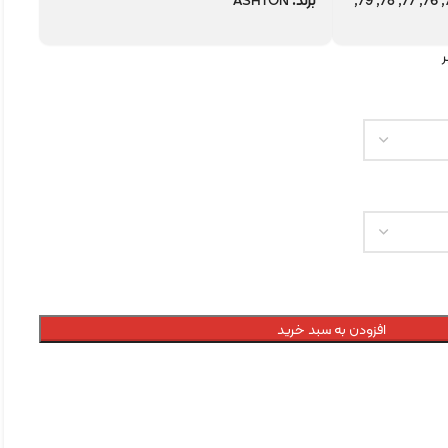
71, 72, 73, 74, 75, 76, 77, 78, 79,
برند:
ASHTON
افزودن به سبد خرید