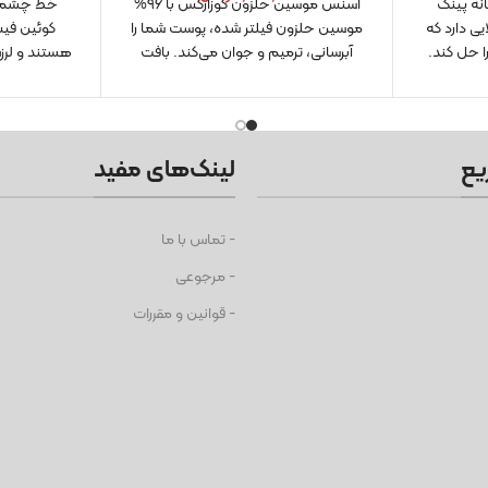
انه پینک
اسنس موسین حلزون کوزارکس با ۹۶%
ی دارد که
موسین حلزون فیلتر شده، پوست شما را
کوئین فیس
ا حل کند.
آبرسانی، ترمیم و جوان می‌کند. بافت
هستند و لر
سبک و جذب سریع، ضد چروک، ضد
التهاب و مناسب انواع پوست حتی
حساس. کشف کنید چگونه این اسنس
Cruelty-Free به شما پوستی درخشان
یع
لینک‌های مفید
و بی‌عیب می‌دهد.
- تماس با ما
- مرجوعی
- قوانین و مقررات