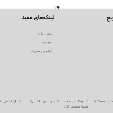
یع
لینک‌های مفید
- تماس با ما
- مرجوعی
- قوانین و مقررات
بیت طبقه همکف/
شعبه٢: ولیعصر/همافر/مرکز خرید اطلس/
شماره تماس: ۰۴۱۳۳۲۴۹۷۴۷
طبقه همکف b17