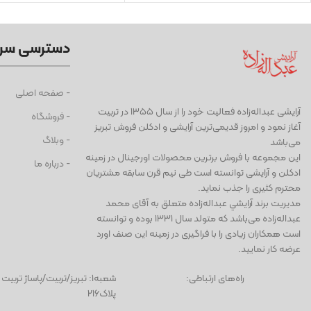
دسترسی سر
- صفحه اصلی
آرايشی عبداله‌زاده فعاليت خود را از سال ۱۳۵۵ در تربیت
- فروشگاه
آغاز نمود و امروز قدیمی‌ترین آرایشی و ادكلن فروش تبریز
- وبلاگ
می‌باشد
این مجموعه با فروش برترین محصولات اورجینال در زمینه
- درباره ما
ادكلن و آرایشی توانسته است طی نيم قرن سابقه مشتریان
محترم كثیری را جذب نمايد.
مديريت برند آرايشي عبداله‌زاده متعلق به آقای محمد
عبداله‌زاده می‌باشد كه متولد سال ١٣٣١ بوده و توانسته
است همكاران زيادی را با فراگيری در زمينه اين صنف اورد
عرضه كار نماييد.
راه‌های ارتباطی:
شعبه١: تبریز/تربیت/پاساژ تر
پلاک۲۱۶