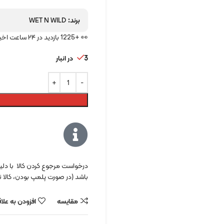
برند:
WET N WILD
👀 +1225 بازدید در ۲۴ ساعت اخیر
3 در انبار
درخواست مرجوع کردن کالا با دلیل 
باشد (در صورت پلمپ بودن، کالا نب
مقایسه
افزودن به علا