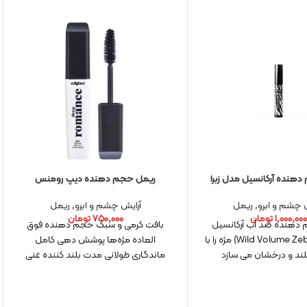
هنده آرکانسیل مدل زبرا
ریمل حجم دهنده دیپ رومنس
 چشم و ابرو
,
ریمل
آرایش چشم و ابرو
,
ریمل
۱,۰۰۰,۰۰
تومان
۷۵۰,۰۰۰
تومان
دهنده ضد آب آرکانسیل
بافت کرمی و سبک حجم دهنده فوق
مدل زبرا (Wild Volume Zebra) مژه را با
العاده مژه‌ها پوشش دهی کامل
لند و درخشان می سازد
ماندگاری طولانی مدت بلند کننده غنی
شده با