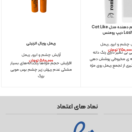
ریمل حجم دهنده مدل Cat Like
دیپ رومنس
ریمل رویال اترنیتی
 چشم و ابرو
,
ریمل
۷۵۰,۰۰۰
تومان
ی نظیر دارای رنگ دانه
آرایش چشم و ابرو
,
ریمل
 ی مخروطی پوشش دهی
۵۸۰,۰۰۰
تومان
افزایش حجم مژه‌ها رنگدانه‌های بسیار
ری از تجمع ریمل روی مژه
مشکی عدم ریزش زیر چشم برس مویی
بزرگ
نماد های اعتماد