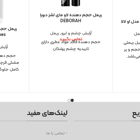
ریمل حجم دهنده لاو مای لشز دبورا
DEBORAH
ل او لالا
آرایش چشم و ابرو
,
ریمل
مل
Lashes 
تماس بگیرید
حجم دهنده فاقد مواد عطری دارای
نسیل ریملی
آرایش
تاییدیه چشم پزشکان
حجم و پر
حجم دهی ب
ی‌باشد.
مشکی فرچه
کامل جلوگی
یع
لینک‌های مفید
- تماس با ما