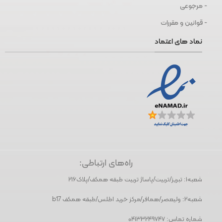
- مرجوعی
- قوانین و مقررات
نماد های اعتماد
راه‌های ارتباطی:
شعبه١: تبریز/تربیت/پاساژ تربیت طبقه همکف/پلاک۲۱۶
شعبه٢: ولیعصر/همافر/مرکز خرید اطلس/طبقه همکف b17
شماره تماس: ۰۴۱۳۳۲۴۹۷۴۷