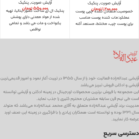
آرایش صورت
,
پنکیک
آرایش صورت
,
پنکیک
۵۵۰,۰۰۰
تومان
۱,۲۰۰,۰۰۰
تومان
پنکیک ال.ای ساخت کشور ایتالیا، تهیه
خصوصیت:متعادل کننده چربی پوست
شده از مواد معدنی دارای پوشش
عملکرد:مات کننده پوست مناسب
یکنواخت و مات می باشد و تمامی
برای:پوست چرب، مختلط، مستعد آکنه
نواقص
آرايشی عبداله‌زاده فعاليت خود را از سال ۱۳۵۵ در تربیت آغاز نمود و امروز قدیمی‌ترین
آرایشی و ادكلن فروش تبریز می‌باشد
این مجموعه با فروش برترین محصولات اورجینال در زمینه ادكلن و آرایشی توانسته
است طی نيم قرن سابقه مشتریان محترم كثیری را جذب نمايد.
مديريت برند آرايشي عبداله‌زاده متعلق به آقای محمد عبداله‌زاده می‌باشد كه متولد
سال ١٣٣١ بوده و توانسته است همكاران زيادی را با فراگيری در زمينه اين صنف اورد
عرضه كار نماييد.
دسترسی سریع