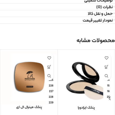
توضیحات تکمیلی
نظرات (0)
حمل و نقل کالا
نمودار تغییر قیمت
محصولات مشابه
221
10
222
11
223
12
224
13
225
14
226
15
227
16
228
25
229
پنکک مینرال ال ای
پنکک ایزادورا
230