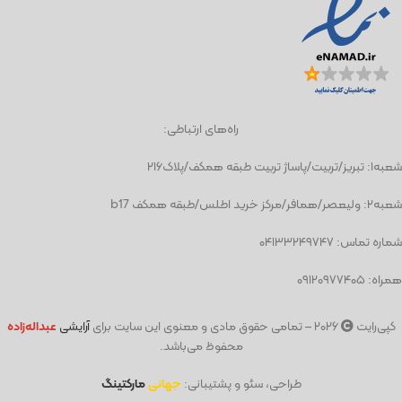
راه‌های ارتباطی:
شعبه١: تبریز/تربیت/پاساژ تربیت طبقه همکف/پلاک۲۱۶
شعبه٢: ولیعصر/همافر/مرکز خرید اطلس/طبقه همکف b17
شماره تماس: ۰۴۱۳۳۲۴۹۷۴۷
همراه: ۰۹۱۲۰۹۷۷۴۰۵
کپی‌رایت
۲۰۲۶ – تمامی حقوق مادی و معنوی این سایت برای
آرایشی
عبد
اله‌زاده
محفوظ می‌باشد.
طراحی، سئو و پشتیبانی:
جهانی
مارکتینگ