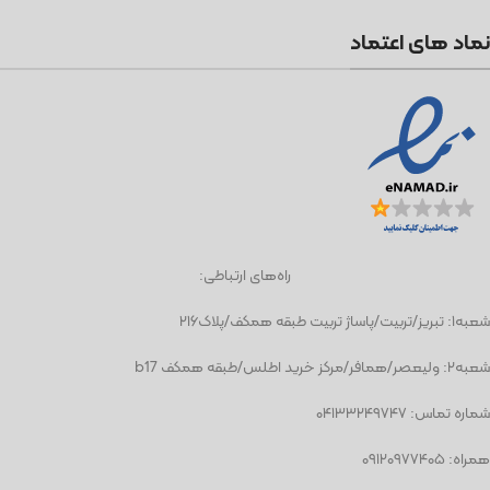
نماد های اعتماد
راه‌های ارتباطی:
شعبه١: تبریز/تربیت/پاساژ تربیت طبقه همکف/پلاک۲۱۶
شعبه٢: ولیعصر/همافر/مرکز خرید اطلس/طبقه همکف b17
شماره تماس: ۰۴۱۳۳۲۴۹۷۴۷
همراه: ۰۹۱۲۰۹۷۷۴۰۵