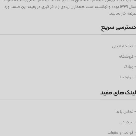
سال ١٣٣١ بوده و توانسته است همكاران زيادی را با فراگيری در زمينه اين صنف اورد
عرضه كار نماييد.
دسترسی سریع
- صفحه اصلی
- فروشگاه
- وبلاگ
- درباره ما
لینک‌های مفید
- تماس با ما
- مرجوعی
- قوانین و مقررات