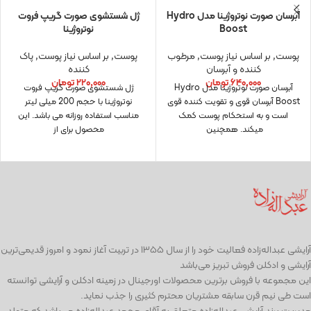
آبرسان صورت نوتروژینا مدل Hydro
ژل شستشوی صورت گریپ فروت
Boost
نوتروژینا
پوست
,
بر اساس نیاز پوست
,
مرطوب
پوست
,
بر اساس نیاز پوست
,
پاک
کننده و آبرسان
کننده
۶۴۰,۰۰۰
تومان
۲۲۰,۰۰۰
تومان
آبرسان صورت نوتروژینا مدل Hydro
ژل شستشوی صورت گریپ فروت
Boost آبرسان قوی و تقویت کننده قوی
نوتروژینا با حجم 200 میلی لیتر
است و به استحکام پوست کمک
مناسب استفاده روزانه می باشد. این
میکند. همچنین
محصول برای از
آرايشی عبداله‌زاده فعاليت خود را از سال ۱۳۵۵ در تربیت آغاز نمود و امروز قدیمی‌ترین
آرایشی و ادكلن فروش تبریز می‌باشد
این مجموعه با فروش برترین محصولات اورجینال در زمینه ادكلن و آرایشی توانسته
است طی نيم قرن سابقه مشتریان محترم كثیری را جذب نمايد.
مديريت برند آرايشي عبداله‌زاده متعلق به آقای محمد عبداله‌زاده می‌باشد كه متولد