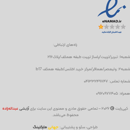
راه‌های ارتباطی:
شعبه١: تبریز/تربیت/پاساژ تربیت طبقه همکف/پلاک۲۱۶
شعبه٢: ولیعصر/همافر/مرکز خرید اطلس/طبقه همکف b17
شماره تماس: ۰۴۱۳۳۲۴۹۷۴۷
همراه: ۰۹۱۲۰۹۷۷۴۰۵
کپی‌رایت
۲۰۲۶ – تمامی حقوق مادی و معنوی این سایت برای
آرایشی
عبد
اله‌زاده
محفوظ می‌باشد.
طراحی، سئو و پشتیبانی:
جهانی
مارکتینگ