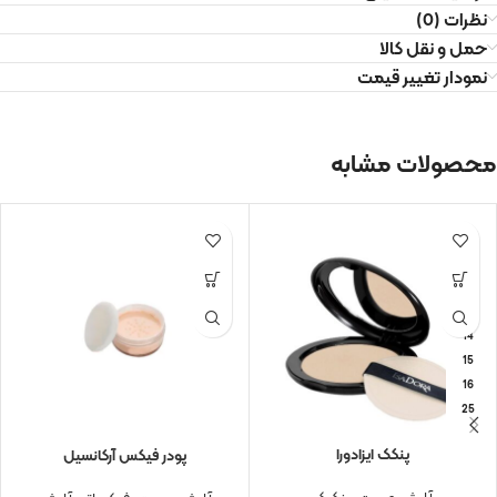
نظرات (0)
حمل و نقل کالا
نمودار تغییر قیمت
محصولات مشابه
001
10
002
11
003
12
13
14
15
16
25
پنکک ایزادورا
پودر فیکس آرکانسیل