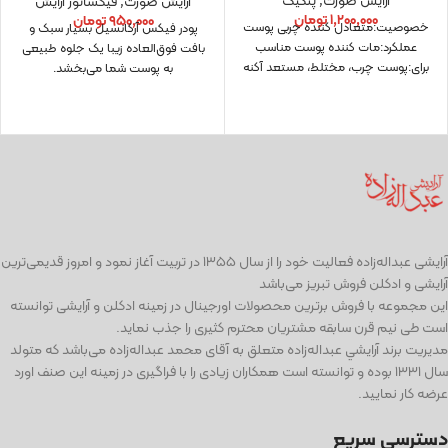
آرایش صورت
,
پنکیک
آرایش صورت
,
فیکساتور آرایش
۱,۲۰۰,۰۰۰
تومان
۹۵۰,۰۰۰
تومان
خصوصیت:متعادل کننده چربی پوست
پودر فیکس آرکانسیل بسیار سبک و
عملکرد:مات کننده پوست مناسب
بافت فوق‌العاده زیبا یک جلوه طبیعی
برای:پوست چرب، مختلط، مستعد آکنه
به پوست شما می‌بخشد.
آرايشی عبداله‌زاده فعاليت خود را از سال ۱۳۵۵ در تربیت آغاز نمود و امروز قدیمی‌ترین
آرایشی و ادكلن فروش تبریز می‌باشد
این مجموعه با فروش برترین محصولات اورجینال در زمینه ادكلن و آرایشی توانسته
است طی نيم قرن سابقه مشتریان محترم كثیری را جذب نمايد.
مديريت برند آرايشي عبداله‌زاده متعلق به آقای محمد عبداله‌زاده می‌باشد كه متولد
سال ١٣٣١ بوده و توانسته است همكاران زيادی را با فراگيری در زمينه اين صنف اورد
عرضه كار نماييد.
دسترسی سریع