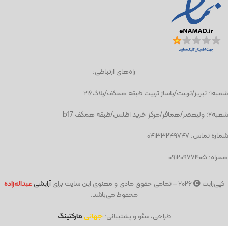
راه‌های ارتباطی:
شعبه١: تبریز/تربیت/پاساژ تربیت طبقه همکف/پلاک۲۱۶
شعبه٢: ولیعصر/همافر/مرکز خرید اطلس/طبقه همکف b17
شماره تماس: ۰۴۱۳۳۲۴۹۷۴۷
همراه: ۰۹۱۲۰۹۷۷۴۰۵
کپی‌رایت
۲۰۲۶ – تمامی حقوق مادی و معنوی این سایت برای
آرایشی
عبد
اله‌زاده
محفوظ می‌باشد.
طراحی، سئو و پشتیبانی:
جهانی
مارکتینگ