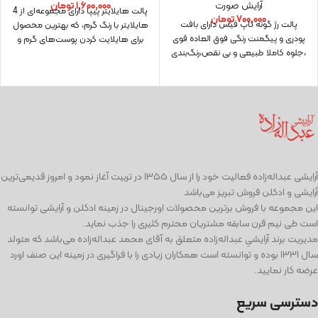
آرایش صورت
۱,۶۰۰,۰۰۰
تومان
پالت هایلایتر پیپا دارای مجموعه‌ای از 4
۷۰۰,۰۰۰
تومان
پالت رژ گونه تاپ فیس دارای بافت
هایلایتر با رنگ گرم، که بهترین محصول
پودری و پیگمنت رنگی فوق العاده قوی
برای هایلایت کردن پوست‌های گرم و
،جلوه کاملا طبیعی و بی نقص،رنگ‌بندی
آرايشی عبداله‌زاده فعاليت خود را از سال ۱۳۵۵ در تربیت آغاز نمود و امروز قدیمی‌ترین
آرایشی و ادكلن فروش تبریز می‌باشد
این مجموعه با فروش برترین محصولات اورجینال در زمینه ادكلن و آرایشی توانسته
است طی نيم قرن سابقه مشتریان محترم كثیری را جذب نمايد.
مديريت برند آرايشي عبداله‌زاده متعلق به آقای محمد عبداله‌زاده می‌باشد كه متولد
سال ١٣٣١ بوده و توانسته است همكاران زيادی را با فراگيری در زمينه اين صنف اورد
عرضه كار نماييد.
دسترسی سریع