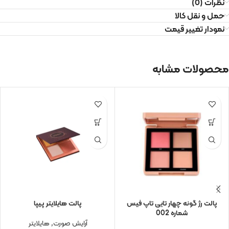
نظرات (0)
حمل و نقل کالا
نمودار تغییر قیمت
محصولات مشابه
381
382
پالت رژ گونه چهار تایی تاپ فیس
پالت هایلایتر پیپا
شماره 002
آرایش صورت
,
هایلایتر