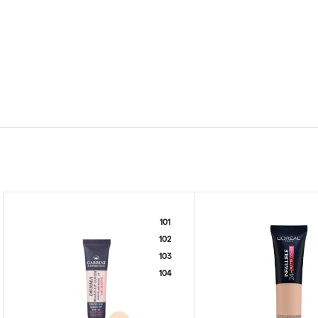
101
102
103
104