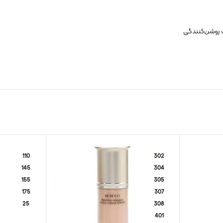
 روشن‌کنندگی
110
302
145
304
155
305
175
307
25
308
401