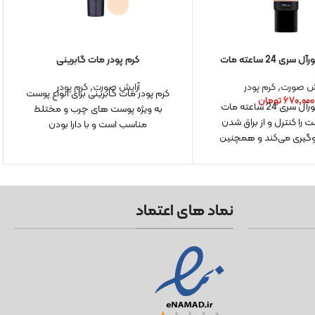
ری 24 ساعته مات
کرم پودر مات گابرینی
یش صورت
,
کرم پودر
آرایش صورت
,
کرم پودر
کرم پودر مات گابرینی برای انواع پوست
۶۷۰,۰۰۰
تومان
کرم پودر لورآل سری 24 ساعته مات
به ویژه پوست های چرب و مختلط
 را کنترل و از براق شدن
مناسب است و با دارا بودن
گیری می‌کند و همچنین
نماد های اعتماد