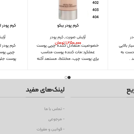
402
403
404
405
کرم پودر ببکو
کرم پودر لورآل س
407
در
آرایش صورت
,
کرم پودر
آرا
408
۱,۲۵۰,۰۰۰
تومان
ار بالایی
خصوصیت:متعادل کننده چربی پوست
409
دست به
عملکرد:مات کننده پوست مناسب
چربی پوست
 .
برای:پوست چرب، مختلط، مستعد آکنه
پوست جلو
یع
لینک‌های مفید
- تماس با ما
- مرجوعی
- قوانین و مقررات