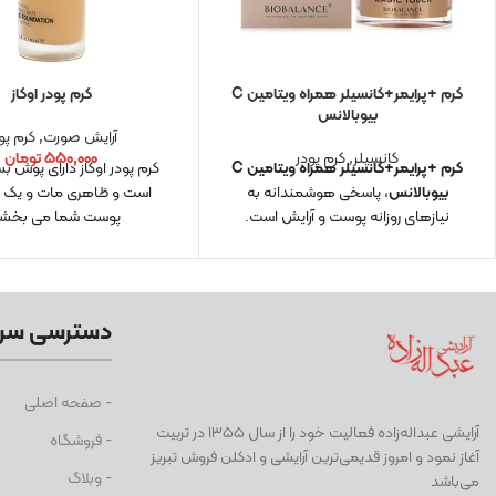
کرم +پرایمر+کانسیلر همراه ویتامین C
کرم پودر اوکاز
بیوبالانس
آرایش صورت
,
کرم پو
کانسیلر
,
کرم پودر
۵۵۰,۰۰۰
تومان
کرم +پرایمر+کانسیلر همراه ویتامین C
کرم پودر اوکاز دارای پوش بسی
بیوبالانس
، پاسخی هوشمندانه به
است و ظاهری مات و یک 
نیازهای روزانه پوست و آرایش است.
پوست شما می بخشد
دسترسی سر
- صفحه اصلی
آرايشی عبداله‌زاده فعاليت خود را از سال ۱۳۵۵ در تربیت
- فروشگاه
آغاز نمود و امروز قدیمی‌ترین آرایشی و ادكلن فروش تبریز
- وبلاگ
می‌باشد