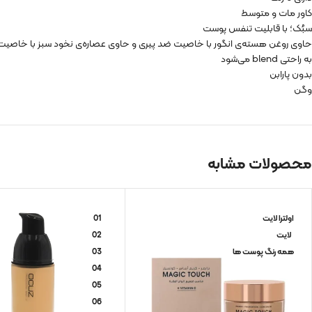
کاور مات و متوسط
سبُک؛ با قابلیت تنفس پوست
حاوی روغن هسته‌ی انگور با خاصیت ضد پیری و حاوی عصاره‌ی نخود سبز با خاصیت
به راحتی blend می‌شود
بدون پارابن
وگن
محصولات مشابه
اولترا لایت
01
لایت
02
همه رنگ پوست ها
03
04
05
06