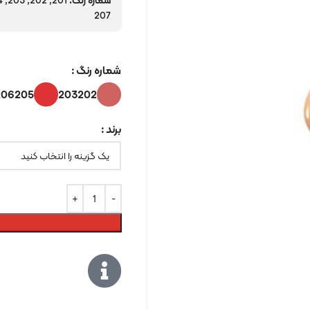
شماره رنگ:
207
👀 +1575 بازدید در ۲۴ ساعت اخیر
شماره رنگ
206
205
203
202
برند