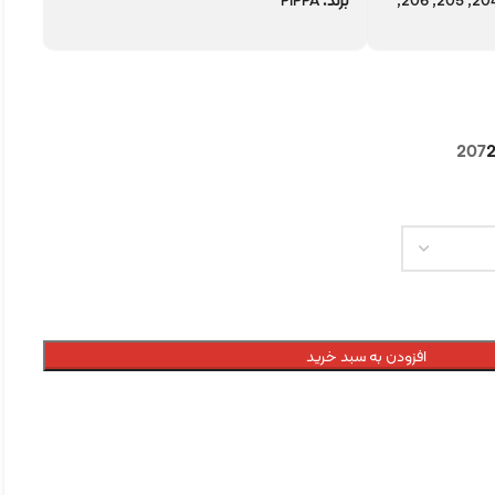
201, 202, 203, 204, 205, 206,
برند:
PIPPA
207
افزودن به سبد خرید