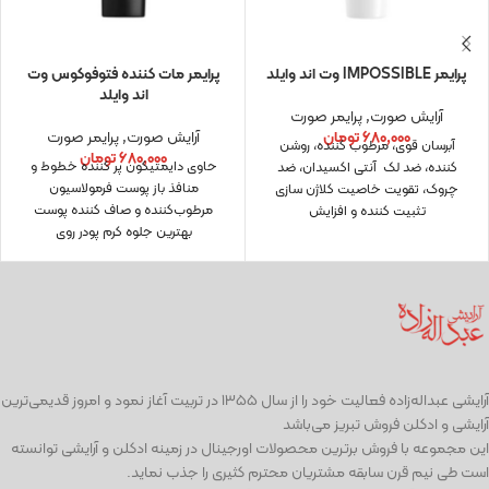
پرایمر IMPOSSIBLE وت اند وایلد
پرایمر مات کننده فتوفوکوس وت
اند وایلد
آرایش صورت
,
پرایمر صورت
۶۸۰,۰۰۰
تومان
آرایش صورت
,
پرایمر صورت
آبرسان قوی، مرطوب کننده، روشن
۶۸۰,۰۰۰
تومان
حاوی دایمتیکون پر کننده خطوط و
کننده، ضد لک آنتی اکسیدان، ضد
منافذ باز پوست فرمولاسیون
چروک، تقویت خاصیت کلاژن سازی
مرطوب‌کننده و صاف کننده پوست
تثبیت کننده و افزایش
بهترین جلوه کرم پودر روی
آرايشی عبداله‌زاده فعاليت خود را از سال ۱۳۵۵ در تربیت آغاز نمود و امروز قدیمی‌ترین
آرایشی و ادكلن فروش تبریز می‌باشد
این مجموعه با فروش برترین محصولات اورجینال در زمینه ادكلن و آرایشی توانسته
است طی نيم قرن سابقه مشتریان محترم كثیری را جذب نمايد.