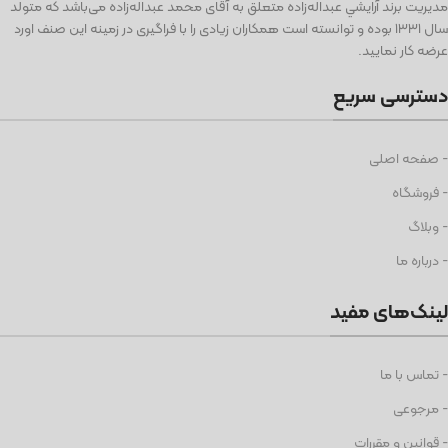
مديريت برند آرايشي عبداله‌زاده متعلق به آقای محمد عبداله‌زاده می‌باشد كه متولد
سال ١٣٣١ بوده و توانسته است همكاران زيادی را با فراگيری در زمينه اين صنف اورد
عرضه كار نماييد.
دسترسی سریع
- صفحه اصلی
- فروشگاه
- وبلاگ
- درباره ما
لینک‌های مفید
- تماس با ما
- مرجوعی
- قوانین و مقررات