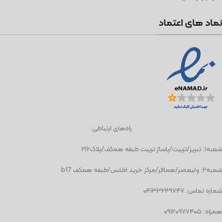
نماد های اعتماد
راه‌های ارتباطی:
شعبه١: تبریز/تربیت/پاساژ تربیت طبقه همکف/پلاک۲۱۶
شعبه٢: ولیعصر/همافر/مرکز خرید اطلس/طبقه همکف b17
شماره تماس: ۰۴۱۳۳۲۴۹۷۴۷
همراه: ۰۹۱۲۰۹۷۷۴۰۵